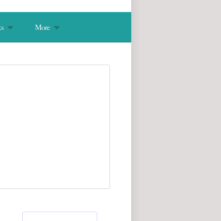
s
More