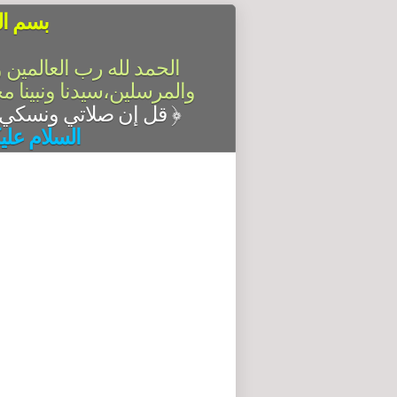
بسم ال
الحمد لله رب العالمين 
والمرسلين،سيدنا ونبينا م
قل إن صلاتي ونسكي ومحياي ومماتي لله رب العالمين
﴿
السلام علي