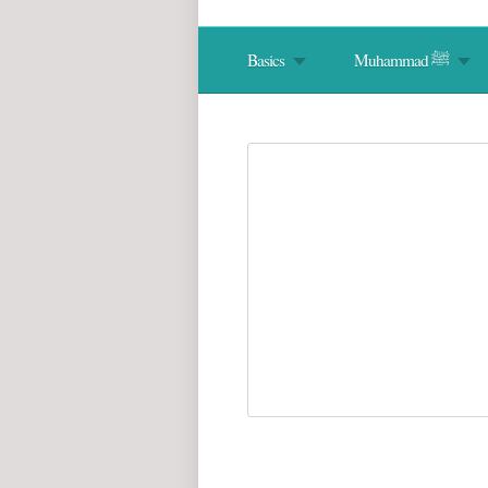
Muhammad ﷺ
Basics