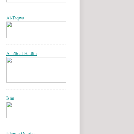
Al-Taqwa
Ashāb al-Hadīth
Islin
Islamic Queries