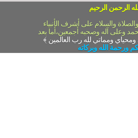
له الرحمن الرحيم
والصلاة والسلام على أشرف الأنبياء
حمد وعلى آله وصحبه أجمعين،أما بعد
﴾
كم ورحمة الله وبركاته