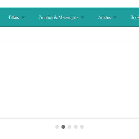
Pillars
Prophets & Messengers
Articles
Book