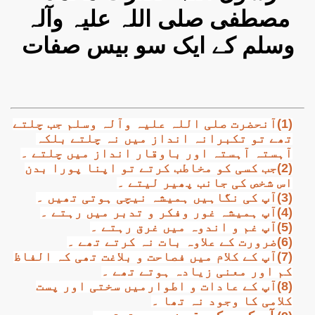
مصطفی صلی اللہ علیہ وآلہ
وسلم کے ایک سو بیس صفات
(1)آنحضرت صلی اللہ علیہ وآلہ وسلم جب چلتے
تھے تو تکبرانہ انداز میں نہ چلتے بلکہ
آہستہ آہستہ اور باوقار انداز میں چلتے ۔
(2)جب کسی کو مخاطب کرتے تو اپنا پورا بدن
اس شخص کی جانب پھیر لیتے ۔
(3)آپ کی نگاہیں ہمیشہ نیچی ہوتی تھیں ۔
(4)آپ ہمیشہ غور وفکر و تدبر میں رہتے ۔
(5)آپ غم و اندوہ میں غرق رہتے ۔
(6)ضرورت کے علاوہ بات نہ کرتے تھے ۔
(7)آپ کے کلام میں فصاحت و بلاغت تھی کہ الفاظ
کم اور معنی زیادہ ہوتے تھے ۔
(8)آپ کے عادات و اطوارمیں سختی اور پست
کلامی کا وجود نہ تھا ۔