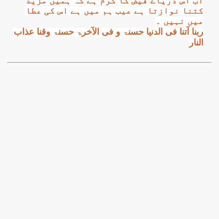
اب اس دریاے فیض کا کرم ہے کہ ہمیں مزید
کتنا نوازتا ہے عیب ہم میں ہے اس کی عطا
میں نہیں ۔
ربنا آتنا فی الدنیا حسنۃ و فی الآخرۃ حسنۃ وقنا عذاب
النار