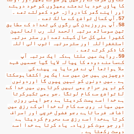
کا پاؤں خود باندھتے بھیڑوں کو خود دوہتے
اور اپنے گھر کادروازہ خود کھولتے تھے ۔
57۔آپ کمال تواضع کے مالک تھے ۔
58۔آپ ہرروزبدن کی رگوں کی تعداد کے مطابق
تین سوساٹھ مرتبہ الحمد للہ رب العالمین
کثیرا علی کل حال کہتے تھے اور ستر مرتبہ
استغفراللہ اور سترمرتبہ اتوب الی اللہ
کا ذکر کرتے تھے ۔
59۔روایت میں ملتا ہےکہ ایک مرتبہ آپ
کےسامنے دودھ کا پیالہ لایا گيا جسمیں شہد
ملا ہواتھا آپ نے فرمایا یہ پینے کی
دوچیزیں ہیں جن میں سے ایک پر اکتفاہوسکتا
ہے ۔میں دونوں کو نہیں پیوں گا اوردونوں
کو تم پر حرام بھی نہیں کرتاہوں میں خدا کے
لۓ تواضع سے کام لونگا ۔جو بھی تکبرکرتا
ہے خدا اسے پست کردیتا ہے ،جو اپنی روزی
میں میانہ روی سے کام لے خدا اس کے رزق میں
اضافہ فرماتاہے ،جو فضول خرچی اور اسراف
کرتا ہےخدا اسے رزق سے محروم کردیتا ہے
اور جو موت کو زیادہ یاد کرتا ہے خدا اسے
دوست رکھتا ہے ۔