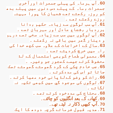
60۔آپ ہرماہ کی پہلی جمعرات اورآخری
جمعرات ،ماہ کے پہلے دس دنوں میں پہلے بدھ
کو روزہ رکھتے تھے شعبان کا پورا مہینہ
روزے رکھتے تھے ۔
61۔آپ سب لوگوں سے زیادہ حکیم ،دانا
برردبار ،شجاع عادل اور مہربان تھے ۔
62۔آپ لوگوں میں سب سے زیادہ سخی تھے درہم
و دینار گھر میں باقی نہ رکھتے ۔
63۔سال کے اخراجات کے علاوہ سب کچھ خدا کی
راہ میں خرچ کردیتے تھے ۔
64۔معمولی طعام کوبھی استعمال کے لۓ
محفوظ کرتے جیسے کھجور جو وغیرہ ۔
65۔جب خادم چکی کے گرد گھومتے گھومتے تھک
جاتا تو اس کی مددکرتے ۔
66۔رات کو وضو کےلۓ پانی خود مھیا کرتے ۔
67۔لوگوں کی موجود گي میں کبھی تکیہ نہ
لگاتے ۔
68۔محتاج کی مددخود کرتے تھے ۔
69۔کھانے کے بعد انگلیوں کو چاٹتے۔
70۔آپ کبھی ڈکار نہ لیتے تھے۔
71۔ھدیہ قبول فرماتے گرچہ دودھ کا ایک