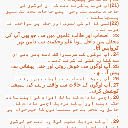
(21)آپ فرمایاکرتے تھے کہ ان لوگوں کی
حاجات مجھے بتاوجو اپنی حاجات مجھ تک نہیں
پہنچاسکتے ۔
(22)کسی کا اس کی لغزش اور خطا پر مواخذہ نہ
فرماتے ۔
23 ۔اصحاب اور طالب علموں میں سے جو بھی آپ کی
محفل میں داخل ہوتا علم وحکمت سے دامن بھر
کرواپس آتا۔
24۔آپ لوگوں کے شرسےواقف تھے پھر بھی ان
سے کنارہ کشی نہ کرتے تھے ۔
25۔آپ لوگوں سے خوش روئي اور خندہ پیشانی سے
پیش آتے تھے۔
26۔آپ ہمیشہ اصحاب سے رابطے میں رہتے ۔
27۔آپ لوگوں کے حالات سے واقف رہنے کی ہمیشہ
کوشش کرتے۔
28۔اچھی عادات کے مالک افراد کو اپنے ساتھ
جگہ دیتے اورآپ کے نزدیک اچھی عادات کا
حامل وہ شخص ہے جو مسلمانوں کا خیرخواہ ہو
۔
29۔ آپ کے نزدیک عظیم لوگ وہ تھے جو لوگوں
کے ساتھ احسان مدد اور نصرت سے پیش آتے ۔