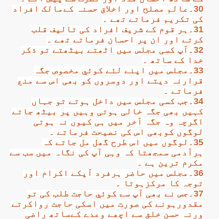
30۔عالم مصلح اور اخلاق حسنہ کےمالک افراد
کی تکریم فرماتے تھے ۔
31۔ہر قوم کے شریف افراد کی تالیف قلب
کرتے اور ان پر احسان فرماتے تھے ۔
32۔آپ کسی مجلس میں اٹھتے بیٹھتے تو ذکر
خدا کے ساتھ ۔
33۔مجلس میں اپنے لئے کوئي مخصوص جگہ
قرارنہ دیتے اور دوسروں کو بھی اس سے منع
فرماتے ۔
34۔جب کسی مجلس میں داخل ہوتے تو جہاں
کہیں بھی جگہ خالی ہوتی وہیں پر بیٹھ جاتے
اگرچہ وہ جگہ آخر میں ہی کیوں نہ ہوتی
لوگوں کوبھی اس کی نصیحت فرماتے ۔
35۔لوگوں میں اس طرح گھل مل جاتے کہ
ہرآدمی سمجھتا کہ وہی آپ کی نگاہ میں سب سے
مکرم ترین ہے ۔
36۔مجلس میں حاضر ہرفرد آپکے اکرام اور
توجہ کا مرکزہوتا ۔
37۔جس نے بھی آپ سے کوئي حاجت طلب کی تو
مقدورہونے کی صورت میں اسکی حاجت رواکرتے
ورنہ حسن خلق سے اچھے وعدے کےساتھ راضی