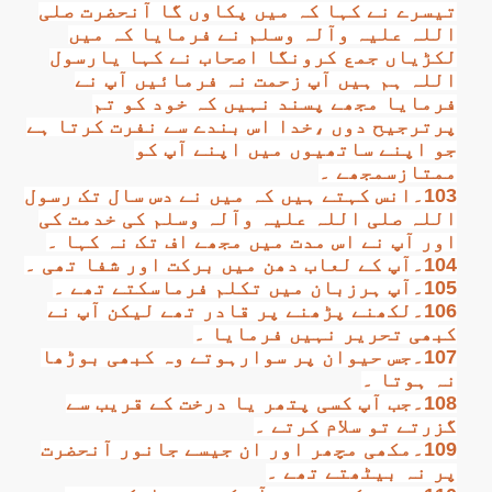
تیسرے نے کہا کہ میں پکاوں گا آنحضرت صلی
اللہ علیہ وآلہ وسلم نے فرمایا کہ میں
لکڑیاں جمع کرونگا اصحاب نے کہا یارسول
اللہ ہم ہیں آپ زحمت نہ فرمائیں آپ نے
فرمایا مجھے پسند نہیں کہ خود کو تم
پرترجیح دوں ،خدا اس بندے سے نفرت کرتا ہے
جو اپنے ساتھیوں میں اپنے آپ کو
ممتازسمجھے ۔
103۔انس کہتے ہیں کہ میں نے دس سال تک رسول
اللہ صلی اللہ علیہ وآلہ وسلم کی خدمت کی
اور آپ نے اس مدت میں مجھے اف تک نہ کہا ۔
104۔آپ کے لعاب دھن میں برکت اور شفا تھی ۔
105۔آپ ہرزبان میں تکلم فرماسکتے تھے ۔
106۔لکھنے پڑھنے پر قادر تھے لیکن آپ نے
کبھی تحریر نہیں فرمایا ۔
107۔جس حیوان پر سوارہوتے وہ کبھی بوڑھا
نہ ہوتا ۔
108۔جب آپ کسی پتھر یا درخت کے قریب سے
گزرتے تو سلام کرتے ۔
109۔مکھی مچھر اور ان جیسے جانور آنحضرت
پر نہ بیٹھتے تھے ۔