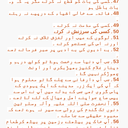
47۔کسی کی بات کو قطع نہ کرتے مگر یہ کہ وہ
بات باطل ہو
48۔فائدہ سے خالی اشیاء کے درپیے نہ رہتے
۔
49۔کسی کی مذمت نہ کرتے ۔
50۔کسی کی سرزنش نہ کرتے
51۔لوگوں کے عیب اور لغزش تلاش نہ کرتے
اورنہ اس کی جستجو کرتے ۔
52۔بے ادبوں کی بے ادبی پر صبر فرماتے تھے
۔
53۔جب آپ دنیا سے رخصت ہوۓ تو کوئي درہم و
دینار غلام کنیزبھیڑبکری اور اونٹ
 Ezra
چھوڑکرنہیں گۓ ۔
54۔جب آپ دارفانی سے چلے گۓ تو معلوم ہوا
کہ آپ کی ایک زرہ مدینے کے ایک یہودی کے
پاس گروی تھی جس کے بدلے میں آپ نے اس سے
بیس صاع جواپنے اھل وعیال کے لئے لۓ تھے ۔
55۔آنحضرت صلی اللہ علیہ وآلہ وسلم تین
دنوں تک گندم کی روٹی سے سیر نہ ہوے تھے کہ
معبود حقیقی سے جاملے ۔
56۔آپ خاک پر بیٹھتے ،زمین پر بیٹھ کرطعام
تناول فرماتے ،زمین پر سوتے بھیڑاور اونٹ