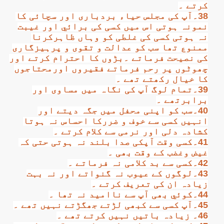
کرتے ۔
38۔آپ کی مجلس حیاء بردباری اور سچائی کا
نمونہ ہوتی اس میں کسی کی برائي اور غیبت
نہ ہوتی کسی کی غلطی کو وہاں ظاہرکرنا
ممنوع تھا سب کو عدالت و تقوی و پرہیزگاری
کی نصیحت فرماتے ۔بڑوں کا احترام کرتے اور
چھوٹوں پر رحم فرماتے فقیروں اورمحتاجوں
کا خیال رکھتے تھے ۔
39۔تمام لوگ آپ کی نگاہ میں مساوی اور
برابرتھے ۔
40۔سب کو اپنی محفل میں جگہ دیتے اور
انہیں کسی سے خوف و ضررکا احساس نہ ہوتا
کشادہ دلی اور نرمی سے کلام کرتے ۔
41۔کسی وقت آپکی صدا بلند نہ ہوتی حتی کہ
غیض وغضب کے وقت بھی ۔
42۔کسی سے بد کلامی نہ فرماتے ۔
43۔لوگوں کے عیوب نہ گنواتے اور نہ بہت
زیادہ ان کی تعریف کرتے ۔
44۔کوئي بھی آپ سے ناامید نہ تھا ۔
45۔آپ کسی سے کبھی لڑتے جھگڑتے نہیں تھے ۔
46۔ زیادہ باتیں نہیں کرتے تھے ۔