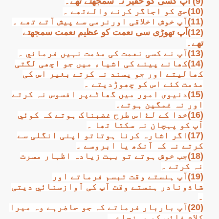
(9) آپ کسی کو حقیر نہ سمجھتے تھے۔
(10)حق کو اجاگر کرنے والےتھے ۔
(11)آپ خوش اخلاقی اورنرمی سے پیش آتے تھے ۔
(12)آپ تھوڑی سی نعمت کو عظیم نعمت سمجھتے
تھے۔
(13)آپ نے کسی نعمت کی مذمت نہیں فرمائي ۔
(14)کھانے پینے کی اشیاء میں جو اچھی لگتی
کھالیتے اور جو پسند نہ کرتے بغیر اس کی
مذمت کئے اس کو چھوڑدیتے ۔
(15)دنیوی امور میں گھاٹےپر افسوس نہ کرتے
اور نہ غمگین ہوتے۔
(16)خدا کے لۓ اس طرح غضبناک ہوتے کہ کوئي
آپ کو پہچان نہ سکتا تھا ۔
(17)اگر اشارہ کرنا ہوتاتو اپنی انگلی سے
کرتے نہ کہ آنکھ یا ابروسے ۔
(18)جب خوش ہوتے تو بہت زیادہ اظہار مسرت
نہ کرتے ۔
(19)آپ ہنستے وقت تبسم فرماتے اور
شاذونادر ہنستے وقت آپ کی آوازسنائي دیتی
۔
(20)آپ باربار فرماتے کہ جو حاضرہے وہ میرا
کلام غائب کو پہنچاے ۔