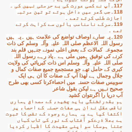
117۔آپ نے کسی عورت کی بے حرمتی نہیں کی ۔
118۔جب گھر میں داخل ہوتے تو تین مرتبہ
اجازت طلب کرتے تھے ۔
119۔سرکے نامناسب بالوں سے کراہت کرتے
تھے ۔
120۔یہ سارے اوصاف تواضع کی علامت ہیں ۔یہ ہیں
رسول اللہ الاعظم صلی اللہ علیہ وآلہ وسلم کی ذات
مجموعہ کمالات کے بعض اعلی نمونے جنہیں قلم بند
کرنے کی توفیق ہمیں ملی ہے ۔یاد رہے رسول اللہ
صلی اللہ علیہ وآلہ وسلم اس ذات کبریائي کی ولایت
کبری کے حامل تھے جو مستجمع جمیع صفات کمال و
جلال وجمال ہے لھذا آپ کے صفات کا ان ہی ایک
سوبیس صفات حسنہ میں احصاءکرنا کسی بھی طرح
صحیح نہیں ہے لیکن بقول شاعر
آب دریا را اگرنتوان کشید
ہم بقدرتشنگی باید چشید، کے مصداق ہماری
ناقص عقل نے ان ہی صفات حسنہ کے احصاء پر
اکتفا کیا ہے یہ ہمارے وجود کے نقص کا ثبوت
ہے بھلا ذرےکو آفتاب کے نور کی تاب کہاں
جتنا ہوسکا سو اپنی عقیدت کا اظہار کردیا