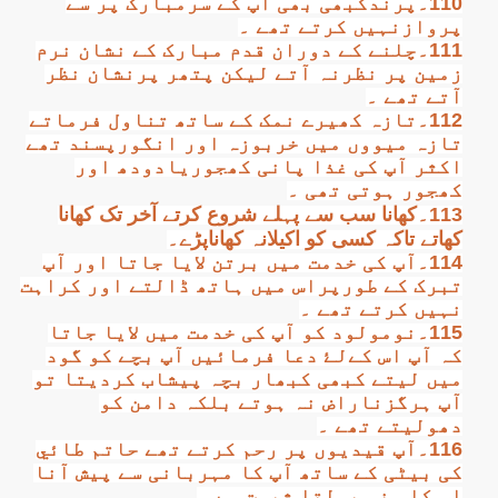
110۔پرندکبھی بھی آپ کے سرمبارک پر سے
پروازنہیں کرتے تھے ۔
111۔چلنے کے دوران قدم مبارک کے نشان نرم
زمین پر نظرنہ آتے لیکن پتھر پرنشان نظر
آتے تھے ۔
112۔تازہ کھیرے نمک کے ساتھ تناول فرماتے
تازہ میووں میں خربوزہ اور انگورپسند تھے
اکثر آپ کی غذا پانی کھجوریادودھ اور
کھجور ہوتی تھی ۔
113۔کھانا سب سے پہلے شروع کرتے آخر تک کھانا
کھاتے تاکہ کسی کو اکیلانہ کھاناپڑے۔
114۔آپ کی خدمت میں برتن لایا جاتا اور آپ
تبرک کے طورپراس میں ہاتھ ڈالتے اور کراہت
نہیں کرتے تھے ۔
115۔نومولود کو آپ کی خدمت میں لایا جاتا
کہ آپ اس کےلۓ دعا فرمائيں آپ بچے کو گود
میں لیتے کبھی کبھار بچہ پیشاب کردیتا تو
آپ ہرگزناراض نہ ہوتے بلکہ دامن کو
دھولیتے تھے ۔
116۔آپ قیدیوں پر رحم کرتے تھے حاتم طائي
کی بیٹی کے ساتھ آپ کا مہربانی سے پیش آنا
اس کا منہ بولتا ثبوت ہے ۔