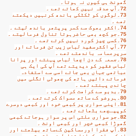
گھونٹ ہی کیوں نہ ہوتا۔
72۔آپ صدقہ نہیں کھاتے تھے ۔
73۔لوگوں کو ٹکٹکی باندھ کرنہیں دیکھتے
تھے ۔
74۔اکثر بھوک سے کمر پرپتھر باندھ لیتے ۔
75۔جو کچھ بھی حاضرہوتا تناول فرمالیتے ۔
76۔کسی چیز کورد نہیں کرتے تھے ۔
77۔آپ اکثرسفید لباس زیب تن فرماتے اور
سرپرعمامہ باندھتے تھے ۔
78۔جمعہ کے دن اچھا لباس پہنتے اور پرانا
لباس فقیر کو دیدیتے تھے آپ کی ایک ہی
عباتھی جہاں بھی جاتے اسی سے استفادہ
فرماتے دائيں ہاتھ کی چھوٹی انگلی میں
چاندی پہنتے تھے ۔
79۔بدبو سے کراھت کرتے تھے ۔
80۔ہروضو کے ساتھ مسواک کرتے تھے ۔
81۔اپنی سواری پر کبھی خود اور کبھی دوسرے
کوپیـچھے بٹھاتے تھے ۔
82۔جو سواری ملتی اس پر سوار ہوجاتے کبھی
گھوڑا کبھی خچر اور کبھی اونٹ ۔
83۔آپ فقرا اورمساکین کےساتھ بیٹھتے اور