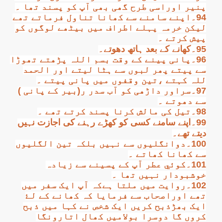
پنیر اوراسی طرح گھی بھی آپ کو پسند تھا ۔
94۔اپنے سامنے سے کھانا تناول فرماتے تھے
لیکن خرمہ پہلے اطراف میں بیٹھے لوگوں کو
پیش کرتے ۔
95۔کھانے کے بعد ہاتھ دھوتے۔
96۔پانی پینے کے وقت بسم اللہ پڑھتے تھوڑا
سے پیتے پھر لبوں سے ہٹا لیتے اور الحمد
للہ کہتے ،تین وقفوں میں پانی پیتے ۔
97۔سراور داڑھی کو آب سدر ر(بیر کے پانی )
سے دھوتے ۔
98۔تیل کی مالش کرنا پسند کرتے تھے ۔
99۔اپنے سامنے کسی کو کھڑے رہنے کی اجازت نہیں
دیتے تھے۔
100۔دوانگلیوں سے نہیں بلکہ تین الگلیوں
سے کھانا کھاتے ۔
101۔کوئي عطر آپ کے پسینے سے زیادہ
خوشبودار نہیں تھا ۔
102۔روایت میں ملتا ہےکہ آپ ایک سفر میں
تھے اوراصحاب سے فرمایا کہ کھانے کے لۓ
ایک بھڑذبح کریں ایک شخص نے کہا میں ذبح
کروں گا دوسرا بولامیں کھال اتارونگا