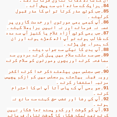
ان کے ساتھ کھانا تناول فرماتے تھے ۔
84۔ہرایک کے ساتھ ادب سے پیش آتے ۔
85۔جب کوئي عذر کرتا تو اس کا عذر قبول
کرلیتے ۔
86۔آپ کبھی بھی عورتوں اور خدمت گاروں پر
غصہ نہ فرماتے اور نہ انہیں برابھلا کہتے ۔
87۔جب بھی کوئي آزاد غلام یا کنیز آپ سے مدد
کے طالب ہوتے تو آپ اٹھ کھڑے ہوتے اور ان
کے ہمراہ چل پڑتے ۔
88۔آپ بدی کا نیکی سے جواب دیتے ۔
89۔جس سے ملتے سلام میں پہل کرتے مردوں سے
مصافحہ کرتے اوربچوں وعورتوں کو سلام کرتے
۔
90۔جس مجلس میں بیٹھتے ذکر خدا کرتے اکثر
روبہ قبلہ بیٹھتے ہرمجلس میں کم ازکم پچیس
مرتبہ استغفار کرتے ۔
91۔جو بھی آپ کے پاس آتا آپ اس کا احترام
کرتے ۔
92۔آپ کی رضا اور غضب حق کہنے سے مانع نہ
ہوتے ۔
93۔آپ کو گوشت اور کدو پسند تھا شکار نہیں
کرتے تھے لیکن شکار کا گوشت تناول فرماتے