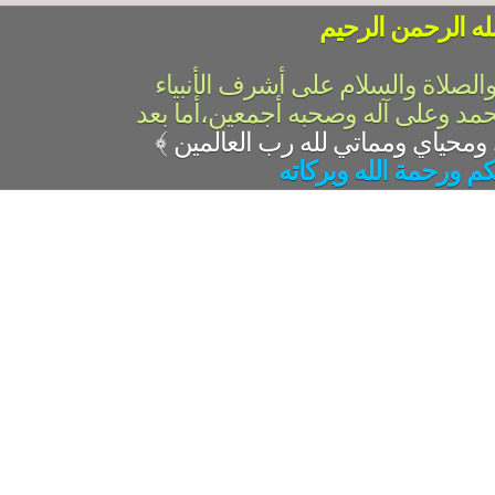
له الرحمن الرحيم
والصلاة والسلام على أشرف الأنبياء
حمد وعلى آله وصحبه أجمعين،أما بعد
﴾
كم ورحمة الله وبركاته