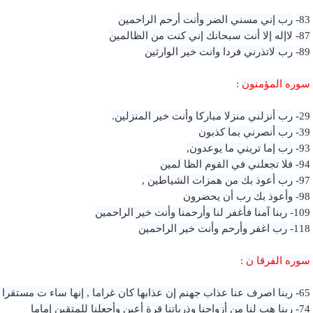
83-
رب إني مسني الضر وأنت أرحم الراحمين
87-
لاإله إلا أنت سبحانك إني كنت من الظالمين
89-
رب لاتذرني فردا وانت خير الوارثين
سوره المؤمنون
:
29-
رب أنزلني منزلا مباركا وأنت خير المنزلين.
39-
رب أنصرني بما كذبون
93-
رب إما تريني ما يوعدون,
94-
فلا تجعلني في القوم الظا لمين
97-
رب أعوذ بك من همزات الشياطين
,
98-
وأعوذ بك رب أن يحضرون
109-
ربنا آمنا فأغفر لنا وأرحمنا وأنت خير الراحمين
118-
رب اغفر وأرحم وأنت خير الراحمين
سوره الفرقا ن
:
65-
ربنا اصرف عنا عذاب جهنم إن عذابها كان غراما , إنها ساء ت مستقرا 
74-
ربنا هب لنا من أزواجنا وذرياتنا قرة أعين وأجعلنا للمتقين إماما