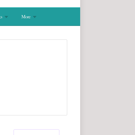
s
More