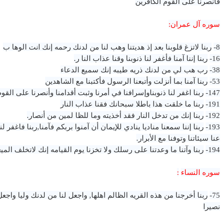
فأنصرنا على القوم الكافرين
سوره آل عمران:
8-
ربنا لاتزغ قلوبنا بعد إذ هديتنا وهب لنا من لدنك رحمه إنك انت الوها ب
16-
ربنا إننا آمنا فأغفر لنا ذنوبنا وقنا عذاب النا ر.
38-
رب هب لي من لدنك ذريه طيبه إنك سميع الدعاء
53-
ربنا آمنا بما أنزلت وأتبعنا الرسول فأكتبنا مع الشاهدين
147-
ربنا اغفر لنا ذنوبناوإسرافنا في أمرنا وثبت أقدامنا وأنصرنا على القو
191-
ربنا ما خلقت هذا باطلا سبحانك فقنا عذاب النار
192-
ربنا إنك من تدخل النار فقد أخذيته وما للظا لمين من أنصار.
193-
ربنا إننا سمعنا مناديا ينادي للإيمان أن آمنوا بربكم فآمنا,ربنا فاغفر لن
عنا سيئاتنا وتوفنا مع الأبرار.
194-
ربنا وآتنا ما وعدتنا على رسلك ولا تخزنا يوم القيامه إنك لاتخلف الميع
سوره النساء
:
75-
ربنا أخرجنا من هذه القريه الظالم اهلها, واجعل لنا من لدنك وليا واجع
نصيرا