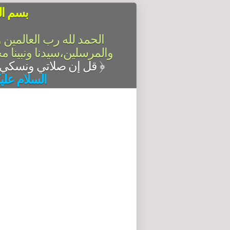
بسم ال
الحمد لله رب العالمين 
والمرسلين،سيدنا ونبينا م
قل إن صلاتي ونسكي ومحياي ومماتي لله رب العالمين
﴿
السلام علي