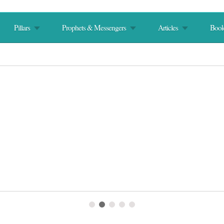
Pillars
Prophets & Messengers
Articles
Book