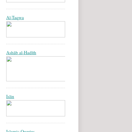
Al-Taqwa
Ashāb al-Hadīth
Islin
Islamic Queries