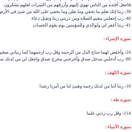
فاجعل أفئده من الناس تهوي إليهم وأرزقهم من الثمرات لعلهم يشكرون
38-
ربنا إنك تعلم ما نخفي وما نعلن وما يخفى على الله من شئ في الأرض
40-
رب إجعلني مقيم الصلاه ومن ذريتي ربنا وتقبل دعاء
41-
ربنا أغفر لي ولوالدي وللمؤمنين يوم يقوم الحساب
سوره الإسراء
:
24-
وأخفض لهما جناح الذل من الرحمه وقل رب ارحمهما كما ربياني صغيرا
80-
رب أدخلني مدخل صدق وأخرجني مخرج صدق واجعل لي من لدنك سلطا
سوره الكهف
:
10-
ربنا آتنا من لدنك رحمه وهيئ لنا من أمرنا رشدا
سوره طه
:
114-
وقل رب زدني علما
سوره الأنبياء
: