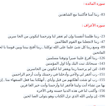
سوره المائده
:
83-
ربنا آمنا فأكتبنا مع الشاهدين
سوره الأعراف
:
23-
ربنا ظلمنا أنفسنا وإن لم تغفر لنا وترحمنا لنكونن من الخا سرين
47-
ربنا لاتجعلنا مع القوم الظالمين
89-
وسع ربنا كل شئ علما على الله توكلنا , ربنا أفتح بيننا وبين قومنا با 
الفاتحين
126-
ربنا أفرغ علينا صبرا وتوفنا مسلمين
143-
سبحانك تبت اليك وأنا اول المؤمنين
149-
لئن لم يرحمنا ربنا ويغفر لنا لنكونن من الخاسرين
151-
رب أغفر لي ولأخي وأدخلنا في رحمتك وأنت أرحم الراحمين
155-
رب لو شئت أهلكتهم من قبل وأياي , أتهلكنا بما فعل السفهاء منا , إ
بها من تشاء أنت ولينا فأغفر لنا وأرحمنا وأنت خير الغا فرين
156-
وأكتب لنا في هذه الدنيا حسنه وفي الآخره
196-
إن وليي الله الذي نزل الكتاب وهو يتولى الصا لحين