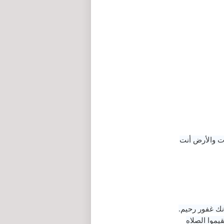
ات والأرض أنت
نك غفور رحيم.
يموا الصلاه