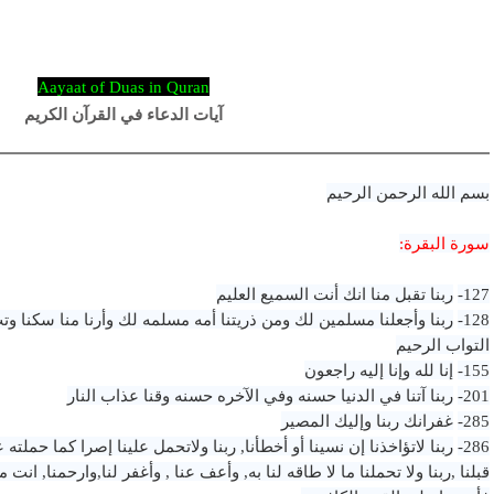
Aayaat of Duas in Quran
آيات الدعاء في القرآن الكريم
بسم الله الرحمن الرحيم
سورة البقرة:
127-
ربنا تقبل منا انك أنت السميع العليم
128-
ربنا وأجعلنا مسلمين لك ومن ذريتنا أمه مسلمه لك وأرنا منا سكنا وتب
التواب الرحيم
155-
إنا لله وإنا إليه راجعون
201-
ربنا آتنا في الدنيا حسنه وفي الآخره حسنه وقنا عذاب النار
285-
غفرانك ربنا وإليك المصير
286-
ربنا لاتؤاخذنا إن نسينا أو أخطأنا, ربنا ولاتحمل علينا إصرا كما حملته
قبلنا ,ربنا ولا تحملنا ما لا طاقه لنا به, وأعف عنا , وأغفر لنا,وارحمنا, انت مو