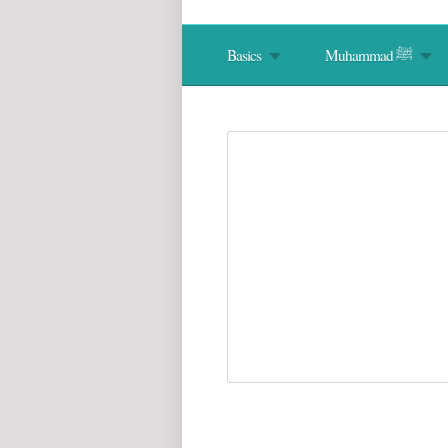
Muhammad ﷺ
Basics