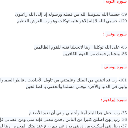
سوره التوبه
:
59-
حسبنا الله سيؤتينا الله من فضله ورسوله إنا إلى الله راغبون
129-
حسبي الله لا إله إلاهو عليه توكلت وهو رب العرش العظيم
سوره يونس
:
85-
على الله توكلنا , ربنا لاتجعلنا فتنه للقوم الظالمين
86-
ونجنا برحمتك من القوم الكافرين
سوره يوسف
:
101-
رب قد آتيتني من الملك وعلمتني من تاويل الأحاديث , فاطر السماو
وليي في الدنيا والأخره توفني مسلما وألحقني با لصا لحين
سوره إبراهيم
:
35-
رب اجعل هذا البلد آمنا وأجنبني وبني أن نعبد الأصنام
36-
رب إنهن اضللن كثيرا من الناس , فمن تبعني فإنه مني ومن عصاني فإ
37-
ربنا إنني أسكنت من ذريتي بواد غير ذي زرع عند بيتك المحرم , ربنا ليق