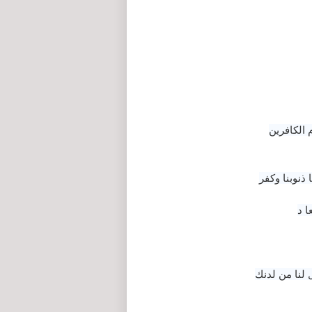
م الكافرين
ا ذنوبنا وكفر
ا د
ل لنا من لدنك