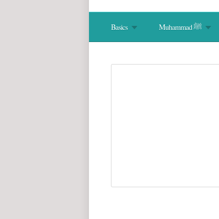
Muhammad ﷺ
Basics