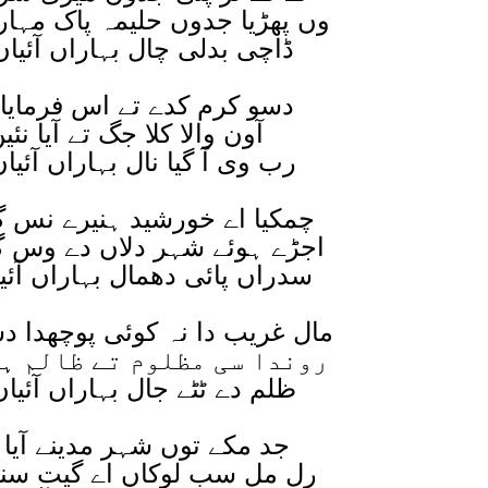
وں پھڑیا جدوں حلیمہ پاک مہار
ڈاچی بدلی چال بہاراں آئیاں
دسو کرم کدے تے اس فرمایا 
آون والا کلا جگ تے آیا نئی
رب وی آ گیا نال بہاراں آئیاں
چمکیا اے خورشید ہنیرے نس گئ
اجڑے ہوئے شہر دلاں دے وس گئ
سدراں پائی دھمال بہاراں آئی
مال غریب دا نہ کوئی پوچھدا 
روندا سی مظلوم تے ظالم ہ
ظلم دے ٹٹے جال بہاراں آئیاں
جد مکے توں شہر مدینے آیا
رل مل سب لوکاں اے گیت سن