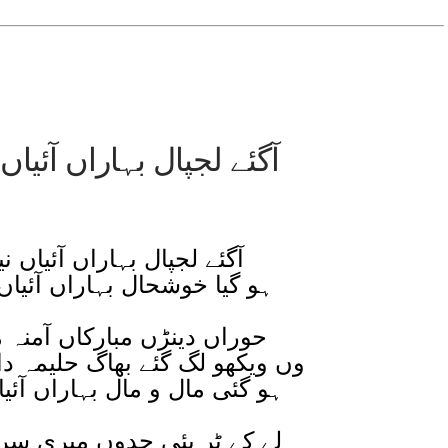
آگئے لجپال بہاراں آئیاں 
آگئے لجپال بہاراں آئیاں ن
ہو گیا خوشحال بہاراں آئیاں
حوراں دینڑں مبارکاں آمنہ 
وں ویکھو لگ گئے بھاگ حلیمہ دا
ہو گئی مال و مال بہاراں آئیا
لے کے ٹر پئی جدوں میری سر