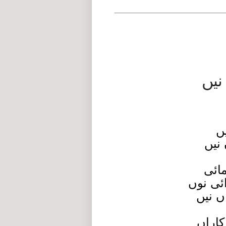
نیں
یں
 نیں
مائی
ئی نوں
ں نیں
کاراں