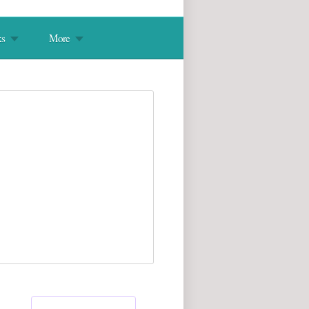
s
More