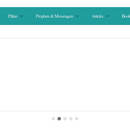
Pillars
Prophets & Messengers
Articles
Book