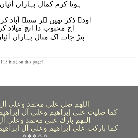
ہویا کرم کمال بہاراں آئیاں
اودے ذکر تھیں ہر سینہ آباد کرو ناصرؔ
اج محبوب دا انج میلاد کر
بنڑ جائے اک مثال بہاراں آئیا
115 hits) on this page!
اللهم صل على محمد وعلى آل
كما صليت على إبراهيم وعلى آل إبراهيم
اللهم بارك على محمد وعلى آ
كما باركت على إبراهيم وعلى آل إبراهيم
❄ ❄ ❄ ❄ ❄