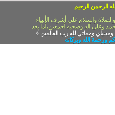
له الرحمن الرحيم
والصلاة والسلام على أشرف الأنبياء
حمد وعلى آله وصحبه أجمعين،أما بعد
﴾
كم ورحمة الله وبركاته