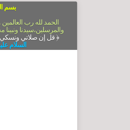
بسم ال
الحمد لله رب العالمين 
والمرسلين،سيدنا ونبينا م
قل إن صلاتي ونسكي ومحياي ومماتي لله رب العالمين
﴿
السلام علي