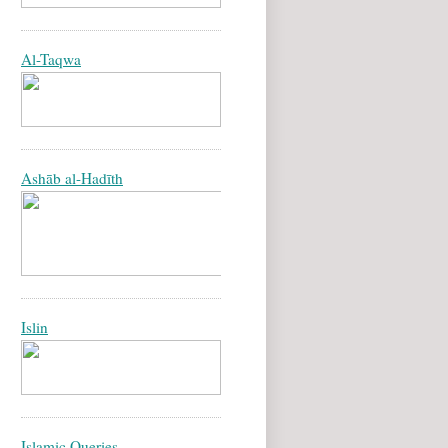
Al-Taqwa
Ashāb al-Hadīth
Islin
Islamic Queries